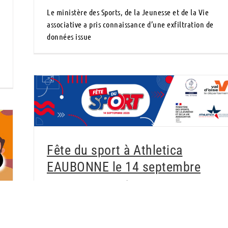
Le ministère des Sports, de la Jeunesse et de la Vie
associative a pris connaissance d’une exfiltration de
données issue
Fête du sport à Athletica EAUBONNE le 14
septembre
Fête du sport à Athletica
EAUBONNE le 14 septembre
10 septembre 2025
|
Acualités
,
Sport
Le Comité Départemental Olympique et Sportif du Val