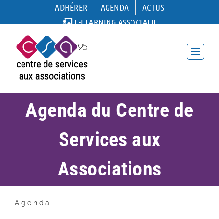
Passer
ADHÉRER
AGENDA
ACTUS
au
E-LEARNING ASSOCIATIF
contenu
Agenda du Centre de
Services aux
Associations
Agenda