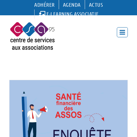
Passer
ADHÉRER
AGENDA
ACTUS
au
E-LEARNING ASSOCIATIF
contenu
Non classé
La santé financière des associations