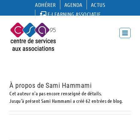
Passer
ADHÉRER
AGENDA
ACTUS
au
E-LEARNING ASSOCIATIF
contenu
sami
À propos de
Sami Hammami
Cet auteur n'a pas encore renseigné de détails.
Jusqu'à présent Sami Hammami a créé 62 entrées de blog.