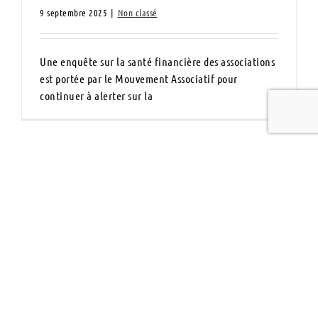
9 septembre 2025
|
Non classé
Une enquête sur la santé financière des associations
est portée par le Mouvement Associatif pour
continuer à alerter sur la
Certif’Asso : un nouveau nom, une nouvelle
dynamique pour la formation des
bénévoles !