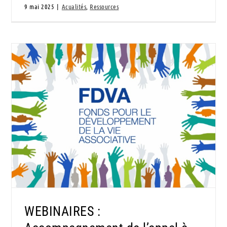
9 mai 2025
|
Acualités
,
Ressources
WEBINAIRES : Accompagnement de l’appel à
projet FDVA 2 Val d’oise
WEBINAIRES :