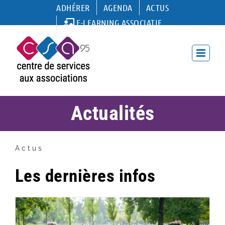
Passer
ADHÉRER
AGENDA
ACTUS
au
E-LEARNING ASSOCIATIF
contenu
Actualités
Actus
Les dernières infos