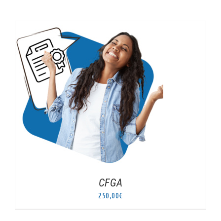
AJOUTER AU PANIER
/
DÉTAILS
CFGA
250,00
€