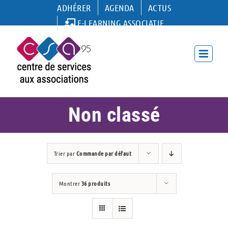
Passer
ADHÉRER
AGENDA
ACTUS
au
E-LEARNING ASSOCIATIF
contenu
Non classé
Trier par
Commande par défaut
Montrer
36 produits