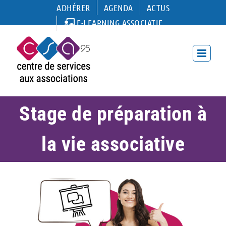
Passer
ADHÉRER
AGENDA
ACTUS
au
E-LEARNING ASSOCIATIF
contenu
Stage de préparation à
la vie associative