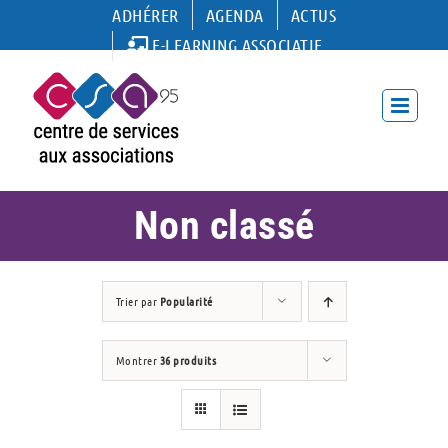
Passer
ADHÉRER
AGENDA
ACTUS
au
E-LEARNING ASSOCIATIF
contenu
Non classé
Trier par
Popularité
Montrer
36 produits