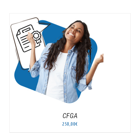
AJOUTER AU PANIER
/
DÉTAILS
CFGA
250,00
€