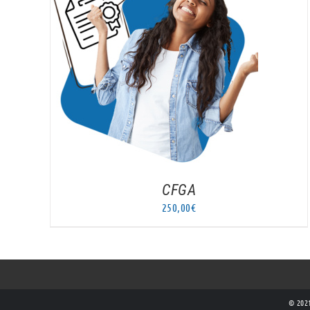
AJOUTER AU PANIER
/
DÉTAILS
CFGA
250,00
€
© 2021