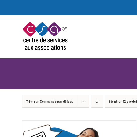
Passer
au
contenu
Trier par
Commande par défaut
Montrer
12 produi