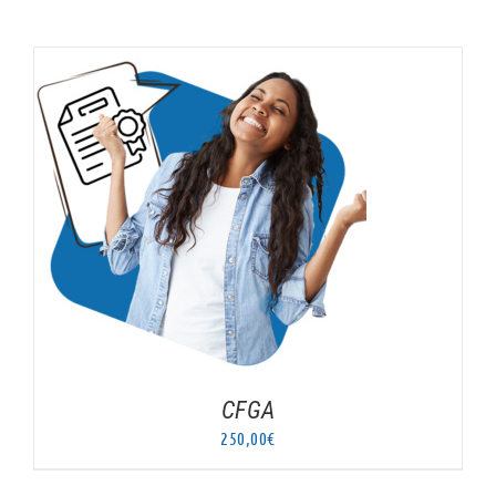
AJOUTER AU PANIER
/
DÉTAILS
CFGA
250,00
€