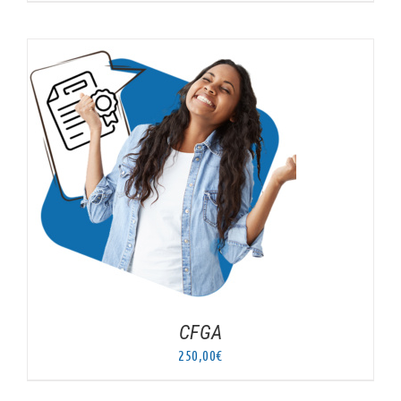
AJOUTER AU PANIER
/
DÉTAILS
CFGA
250,00
€