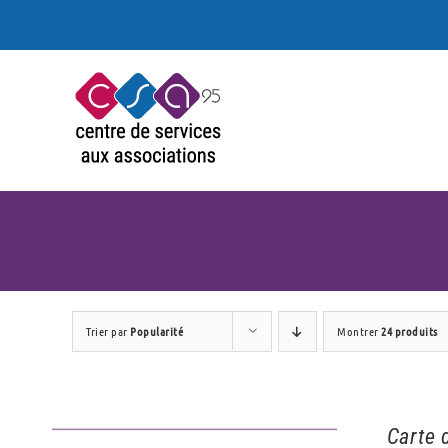
Passer
au
contenu
Trier par
Popularité
Montrer
24 produits
Carte 