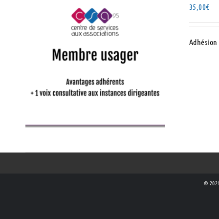
35,00
€
Adhésion 
AJOUTER AU PANIER
/
DÉTAILS
© 2021