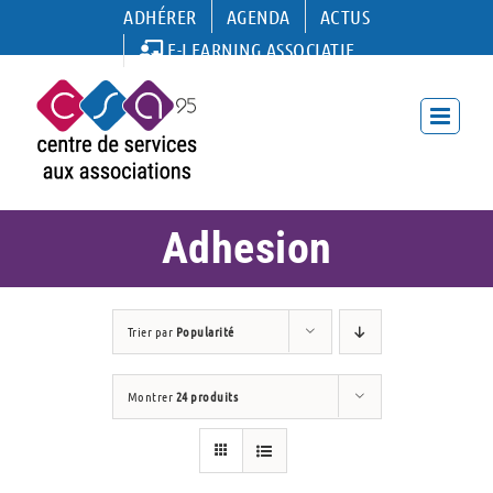
Passer
ADHÉRER
AGENDA
ACTUS
au
E-LEARNING ASSOCIATIF
contenu
Adhesion
Trier par
Popularité
Montrer
24 produits