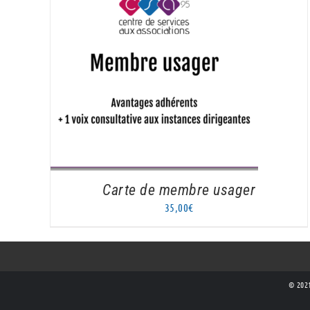
AJOUTER AU PANIER
/
DÉTAILS
Carte de membre usager
35,00
€
© 2021