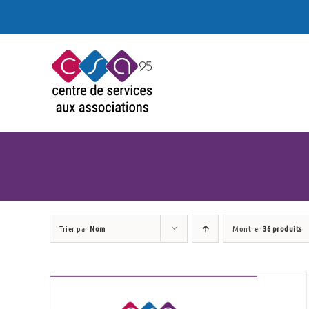
Passer
au
contenu
Trier par
Nom
Montrer
36 produits