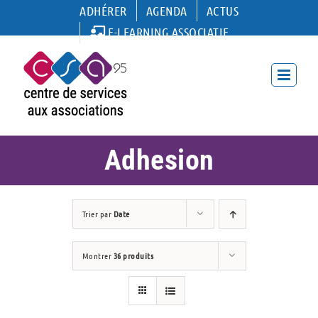
Passer
ADHÉRER
AGENDA
ACTUS
au
E-LEARNING ASSOCIATIF
contenu
Adhesion
Trier par
Date
Montrer
36 produits