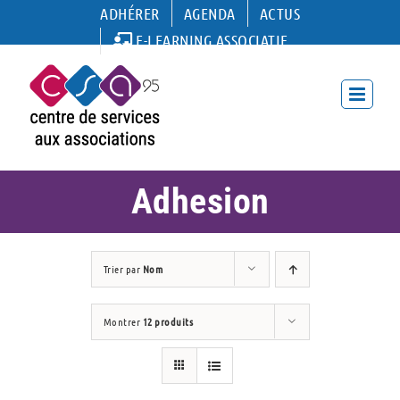
Passer
ADHÉRER
AGENDA
ACTUS
au
E-LEARNING ASSOCIATIF
contenu
Adhesion
Trier par
Nom
Montrer
12 produits