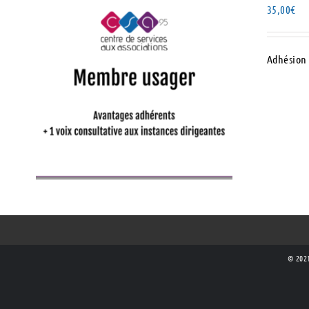
35,00
€
Adhésion 
AJOUTER AU PANIER
/
DÉTAILS
© 2021