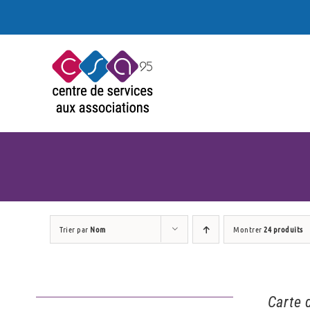
Passer
au
contenu
Trier par
Nom
Montrer
24 produits
Carte 