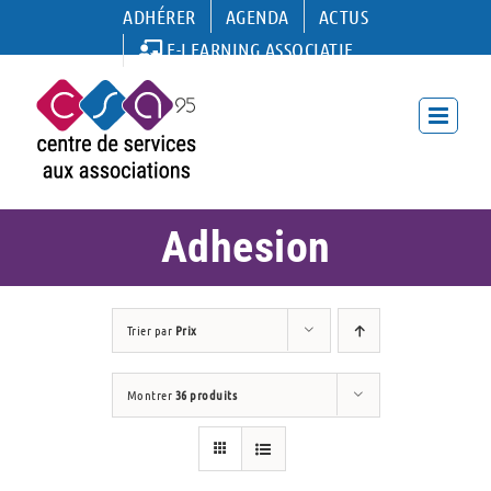
Passer
ADHÉRER
AGENDA
ACTUS
au
E-LEARNING ASSOCIATIF
contenu
Adhesion
Trier par
Prix
Montrer
36 produits