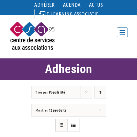
Passer
ADHÉRER
AGENDA
ACTUS
au
E-LEARNING ASSOCIATIF
contenu
Adhesion
Trier par
Popularité
Montrer
12 produits