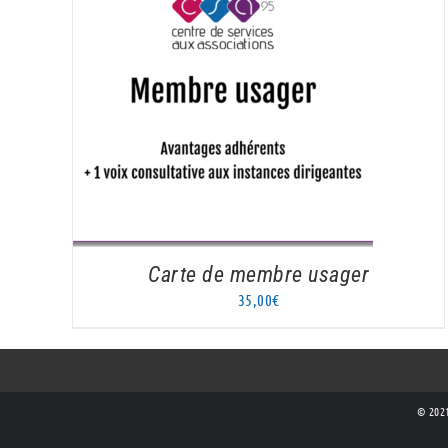
AJOUTER AU PANIER
/
DÉTAILS
Carte de membre usager
35,00
€
© 2021