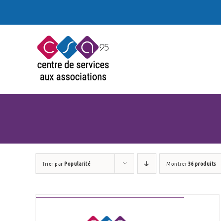
Passer
au
contenu
Trier par
Popularité
Montrer
36 produits