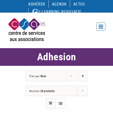
Passer
ADHÉRER
AGENDA
ACTUS
au
E-LEARNING ASSOCIATIF
contenu
Adhesion
Trier par
Nom
Montrer
24 produits