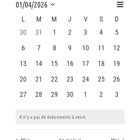
Naviga
01/04/2026
Navig
Mois
de
Sélectionnez
Calendrier
L
M
M
J
V
S
D
vues
une
par
Évène
date.
de
0
0
0
0
0
0
0
30
31
1
2
3
4
5
consu
évènement,
évènement,
évènement,
évènement,
évènement,
évènement,
évènemen
Évènements
0
0
0
0
0
0
0
6
7
8
9
10
11
12
évènement,
évènement,
évènement,
évènement,
évènement,
évènement,
évènemen
0
0
0
0
0
0
0
13
14
15
16
17
18
19
évènement,
évènement,
évènement,
évènement,
évènement,
évènement,
évènemen
0
0
0
0
0
0
0
20
21
22
23
24
25
26
évènement,
évènement,
évènement,
évènement,
évènement,
évènement,
évènemen
0
0
0
0
0
0
0
27
28
29
30
1
2
3
évènement,
évènement,
évènement,
évènement,
évènement,
évènement,
évènemen
Il n’y a pas de évènements à venir.