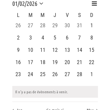
Naviga
01/02/2026
Navig
Mois
de
Sélectionnez
Calendrier
L
M
M
J
V
S
D
vues
une
par
Évène
date.
de
0
0
0
0
0
0
0
26
27
28
29
30
31
1
consu
évènement,
évènement,
évènement,
évènement,
évènement,
évènement,
évènemen
Évènements
0
0
0
0
0
0
0
2
3
4
5
6
7
8
évènement,
évènement,
évènement,
évènement,
évènement,
évènement,
évènemen
0
0
0
0
0
0
0
9
10
11
12
13
14
15
évènement,
évènement,
évènement,
évènement,
évènement,
évènement,
évènemen
0
0
0
0
0
0
0
16
17
18
19
20
21
22
évènement,
évènement,
évènement,
évènement,
évènement,
évènement,
évènemen
0
0
0
0
0
0
0
23
24
25
26
27
28
1
évènement,
évènement,
évènement,
évènement,
évènement,
évènement,
évènemen
Il n’y a pas de évènements à venir.