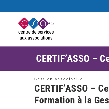
Passer
au
contenu
CERTIF’ASSO – Cer
Gestion associative
CERTIF’ASSO – Cer
Formation à la Ges