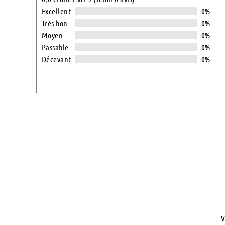
0,0
Excellent
0%
out
Très bon
0%
of
Moyen
0%
5
Passable
0%
Décevant
0%
V