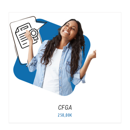
AJOUTER AU PANIER
/
DÉTAILS
CFGA
250,00
€