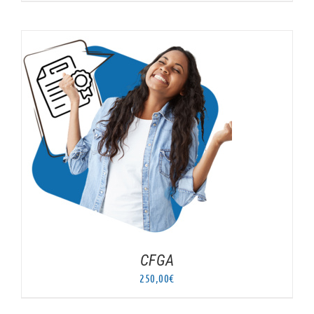
AJOUTER AU PANIER
/
DÉTAILS
CFGA
250,00
€