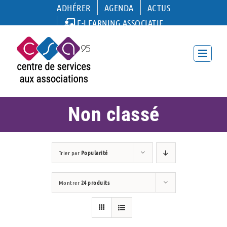
Passer
ADHÉRER
AGENDA
ACTUS
au
E-LEARNING ASSOCIATIF
contenu
Non classé
Trier par
Popularité
Montrer
24 produits