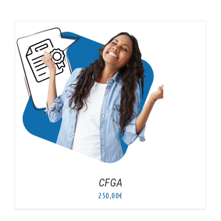
AJOUTER AU PANIER
/
DÉTAILS
CFGA
250,00
€