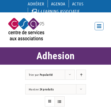
Passer
ADHÉRER
AGENDA
ACTUS
au
E-LEARNING ASSOCIATIF
contenu
Adhesion
Trier par
Popularité
Montrer
24 produits