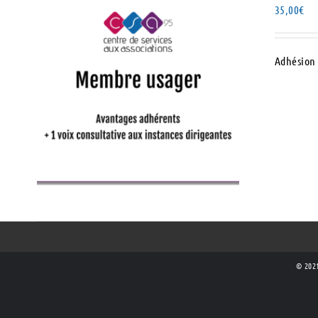
35,00
€
Adhésion 
AJOUTER AU PANIER
/
DÉTAILS
© 2021