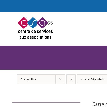
Passer
au
contenu
Trier par
Nom
Montrer
36 produits
Carte 