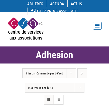
Passer
ADHÉRER
AGENDA
ACTUS
au
E-LEARNING ASSOCIATIF
contenu
Adhesion
Trier par
Commande par défaut
Montrer
36 produits