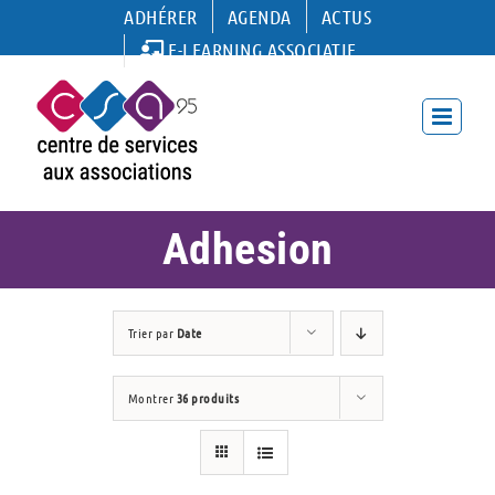
Passer
ADHÉRER
AGENDA
ACTUS
au
E-LEARNING ASSOCIATIF
contenu
Adhesion
Trier par
Date
Montrer
36 produits