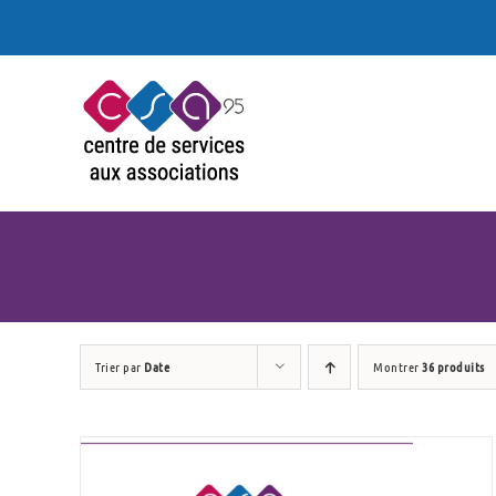
Passer
au
contenu
Trier par
Date
Montrer
36 produits