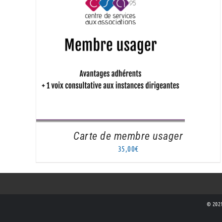
AJOUTER AU PANIER
/
DÉTAILS
Carte de membre usager
35,00
€
© 2021