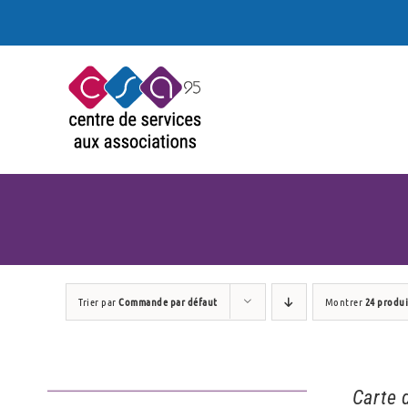
Passer
au
contenu
Trier par
Commande par défaut
Montrer
24 produi
Carte 