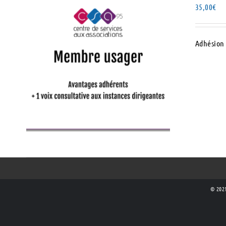
35,00
€
Adhésion 
AJOUTER AU PANIER
/
DÉTAILS
© 2021