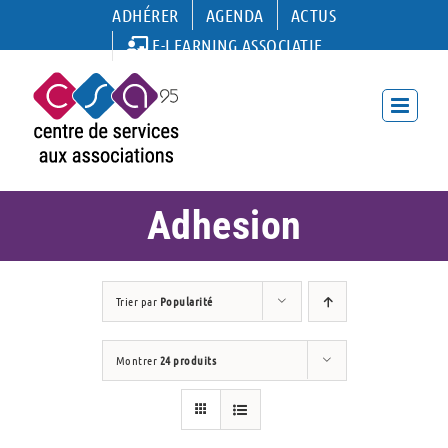
Passer
ADHÉRER
AGENDA
ACTUS
au
E-LEARNING ASSOCIATIF
contenu
Adhesion
Trier par
Popularité
Montrer
24 produits